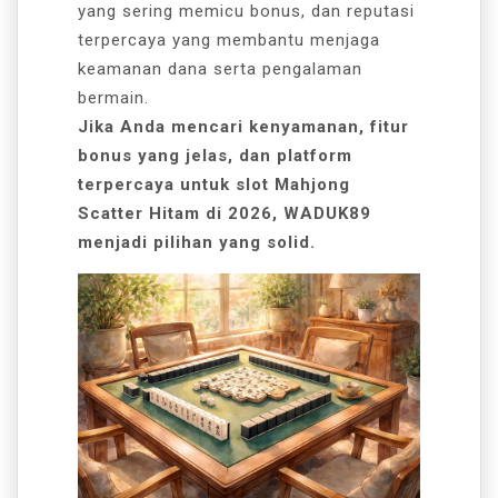
yang sering memicu bonus, dan reputasi
terpercaya yang membantu menjaga
keamanan dana serta pengalaman
bermain.
Jika Anda mencari kenyamanan, fitur
bonus yang jelas, dan platform
terpercaya untuk slot Mahjong
Scatter Hitam di 2026, WADUK89
menjadi pilihan yang solid.