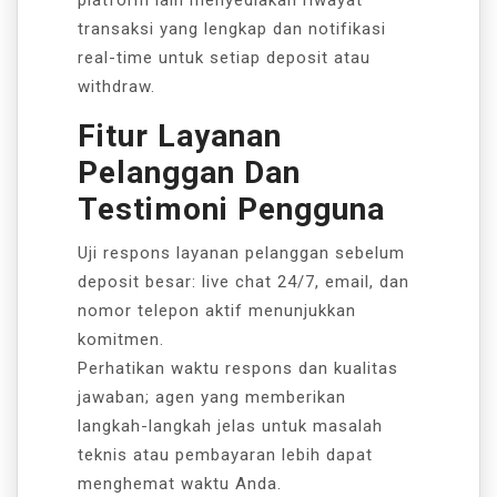
transaksi yang lengkap dan notifikasi
real-time untuk setiap deposit atau
withdraw.
Fitur Layanan
Pelanggan Dan
Testimoni Pengguna
Uji respons layanan pelanggan sebelum
deposit besar: live chat 24/7, email, dan
nomor telepon aktif menunjukkan
komitmen.
Perhatikan waktu respons dan kualitas
jawaban; agen yang memberikan
langkah-langkah jelas untuk masalah
teknis atau pembayaran lebih dapat
menghemat waktu Anda.