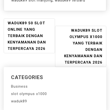
waduk89 slot mahjong
,
waduk89 terbaru
POST
WADUK89 50 SLOT
NAVIGATION
ONLINE YANG
WADUK89 SLOT
TERBAIK DENGAN
OLYMPUS X1000
KENYAMANAN DAN
YANG TERBAIK
TERPERCAYA 2026
DENGAN
KENYAMANAN DAN
TERPERCAYA 2026
CATEGORIES
Business
slot olympus x1000
waduk89