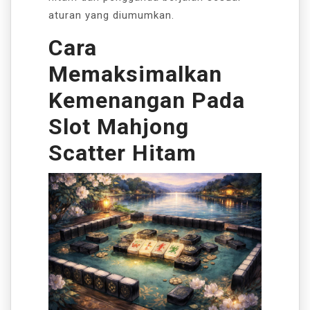
aturan yang diumumkan.
Cara
Memaksimalkan
Kemenangan Pada
Slot Mahjong
Scatter Hitam