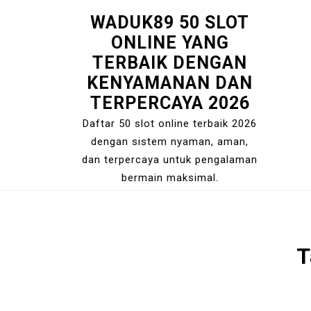
WADUK89 50 SLOT
Skip
ONLINE YANG
to
content
TERBAIK DENGAN
KENYAMANAN DAN
TERPERCAYA 2026
Daftar 50 slot online terbaik 2026
dengan sistem nyaman, aman,
dan terpercaya untuk pengalaman
bermain maksimal.
T