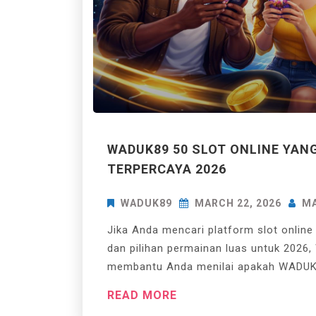
WADUK89 50 SLOT ONLINE YA
TERPERCAYA 2026
WADUK89
MARCH 22, 2026
M
Jika Anda mencari platform slot onli
dan pilihan permainan luas untuk 2026,
membantu Anda menilai apakah WADUK
READ MORE